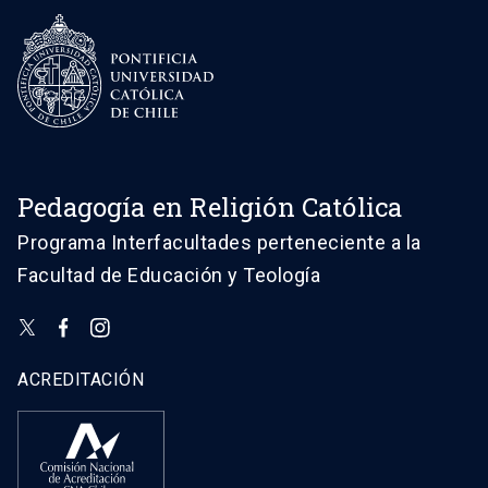
Más información
launch
acceder a la biblioteca y otras instalaciones.
Ver más
arrow_forward
Acceso a la plataforma
launch
Pedagogía en Religión Católica
Centro de Estudiantes Educación
Física y Salud
Programa Interfacultades perteneciente a la
Facultad de Educación y Teología
Ver más
arrow_forward
ACREDITACIÓN
Centro de Estudiantes Pedagogía
en Inglés