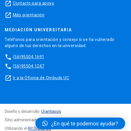
launch
Contacto para apoyo
launch
Más orientación
MEDIACIÓN UNIVERSITARIA
Teléfonos para orientación y consejo si se ha vulnerado
alguno de tus derechos en la universidad.
phone
(56)95504 1691
phone
(56)95504 1247
launch
Ir a la Oficina de Ombuds UC
Diseño y desarrollo:
Urantiacos
Sitio administrado por: Facultad de Educación y Teología
¿En qué te podemos ayudar?
Utilizando el
Kit Digital UC