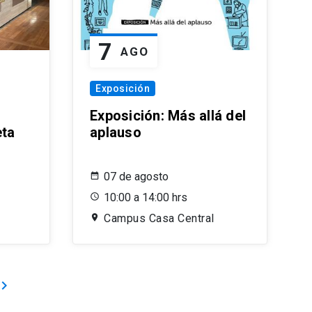
7
AGO
Exposición
Exposición: Más allá del
eta
aplauso
07 de agosto
10:00 a 14:00 hrs
Campus Casa Central
ard_arrow_right