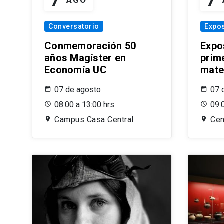
Conversatorio
Expos
Conmemoración 50
Expos
años Magíster en
prim
Economía UC
mate
07 de agosto
07 
08:00 a 13:00 hrs
09:
Campus Casa Central
Cen