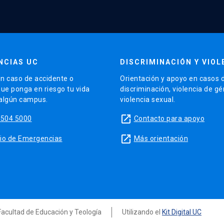
NCIAS UC
DISCRIMINACIÓN Y VIOL
n caso de accidente o
Orientación y apoyo en casos 
que ponga en riesgo tu vida
discriminación, violencia de g
 algún campus.
violencia sexual.
launch
5504 5000
Contacto para apoyo
launch
sitio de Emergencias
Más orientación
 Facultad de Educación y Teología
Utilizando el
Kit Digital UC