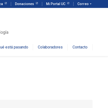
eca
Donaciones
Mi Portal UC
Correo
arrow_drop_down
logía
ué está pasando
Colaboradores
Contacto