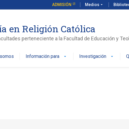
ADMISIÓN
Medios
arrow_drop_down
Bibliot
a en Religión Católica
cultades perteneciente a la Facultad de Educación y Teo
 somos
Información para
Investigación
Q
arrow_drop_down
arrow_drop_down