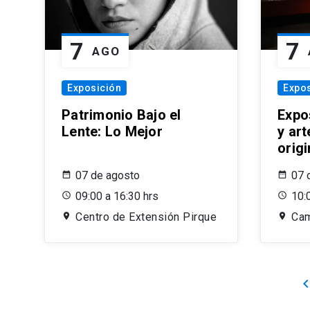
7
7
AGO
Exposición
Expos
Patrimonio Bajo el
Expo
Lente: Lo Mejor
y ar
orig
07 de agosto
07 
09:00 a 16:30 hrs
10:
Centro de Extensión Pirque
Cam
keyboard_arrow