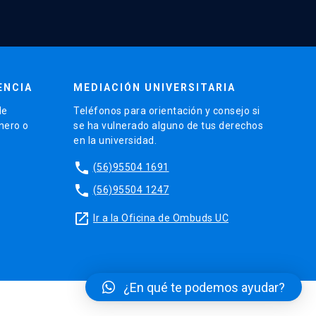
ENCIA
MEDIACIÓN UNIVERSITARIA
de
Teléfonos para orientación y consejo si
énero o
se ha vulnerado alguno de tus derechos
en la universidad.
phone
(56)95504 1691
phone
(56)95504 1247
launch
Ir a la Oficina de Ombuds UC
¿En qué te podemos ayudar?