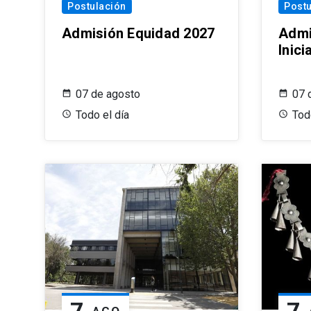
Postulación
Postu
Admisión Equidad 2027
Admi
Inic
07 de agosto
07 
Todo el día
Tod
7
7
AGO