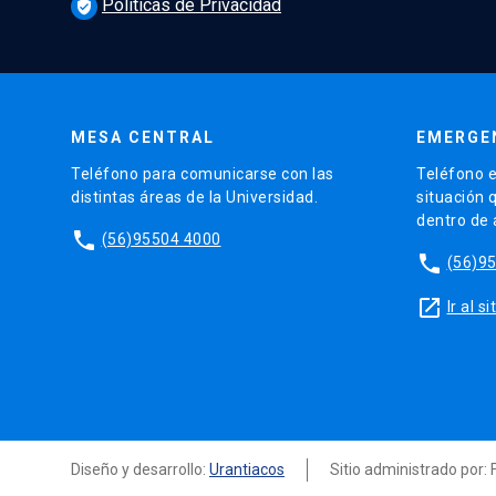
Políticas de Privacidad
verified_user
MESA CENTRAL
EMERGE
Teléfono para comunicarse con las
Teléfono e
distintas áreas de la Universidad.
situación 
dentro de
phone
(56)95504 4000
phone
(56)9
launch
Ir al 
Diseño y desarrollo:
Urantiacos
Sitio administrado por: