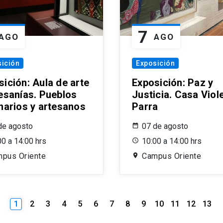
7
AGO
AGO
ición
Exposición
sición: Aula de arte
Exposición: Paz y
tesanías. Pueblos
Justicia. Casa Viol
inarios y artesanos
Parra
de agosto
07 de agosto
00 a 14:00 hrs
10:00 a 14:00 hrs
pus Oriente
Campus Oriente
_left
keybo
1
2
3
4
5
6
7
8
9
10
11
12
13