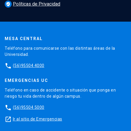
Políticas de Privacidad
verified_user
MESA CENTRAL
Teléfono para comunicarse con las distintas áreas de la
Universidad.
phone
(56)95504 4000
EMERGENCIAS UC
Teléfono en caso de accidente o situación que ponga en
riesgo tu vida dentro de algún campus.
phone
(56)95504 5000
launch
Ir al sitio de Emergencias